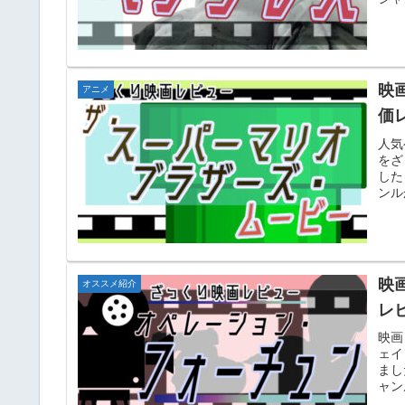
映
アニメ
価
人気
をざ
した
ンル
映
オススメ紹介
レ
映画
ェイ
まし
ャン