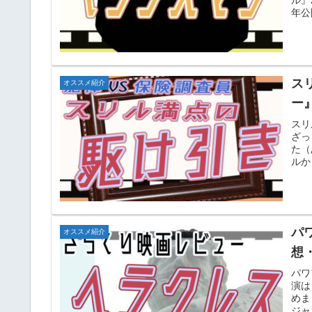
年公
ス
オススメ紹介
ー
スリ
ざっ
た（
ルか
パ
オススメ紹介
想
パワ
演は
めま
ジャ