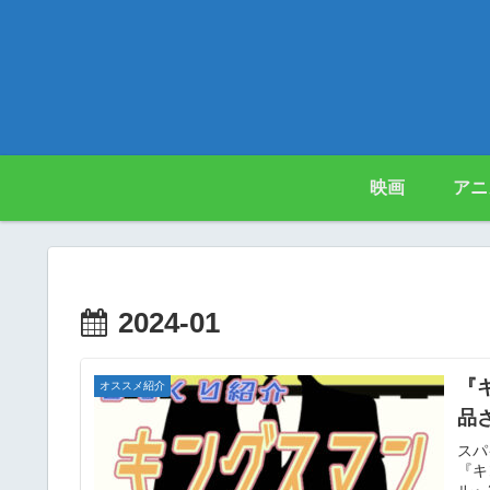
映画
アニ
2024-01
『
オススメ紹介
品
スパ
『キ
ル』