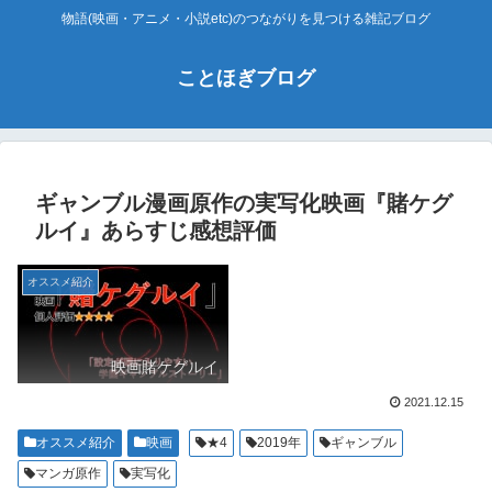
物語(映画・アニメ・小説etc)のつながりを見つける雑記ブログ
ことほぎブログ
ギャンブル漫画原作の実写化映画『賭ケグ
ルイ』あらすじ感想評価
オススメ紹介
映画賭ケグルイ
2021.12.15
オススメ紹介
映画
★4
2019年
ギャンブル
マンガ原作
実写化