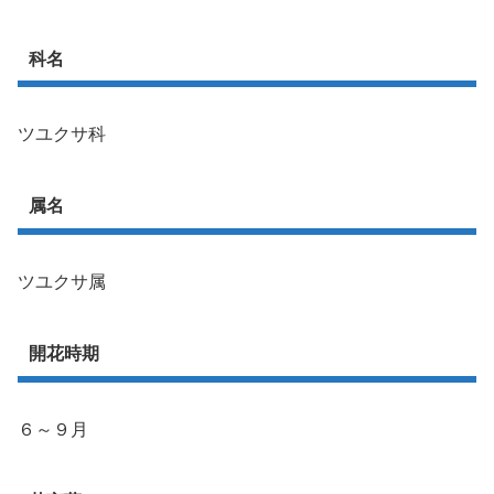
科名
ツユクサ科
属名
ツユクサ属
開花時期
６～９月