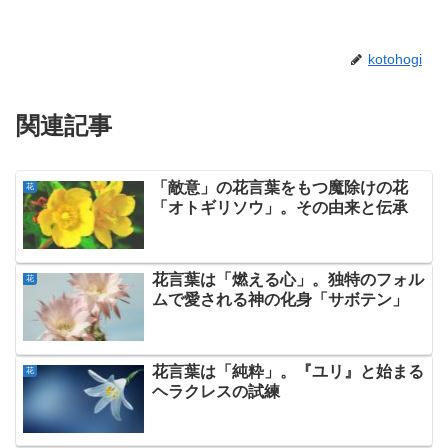
kotohogi
関連記事
「敵意」の花言葉をもつ魔除けの花
花
「オトギリソウ」。その由来と伝承
花言葉は「燃える心」。独特のフォル
花
ムで愛される神の化身「サボテン」
花言葉は「純粋」。『ユリ』と始まる
花
ヘラクレスの試練