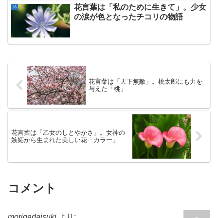
花言葉は「私のために生きて」。少女
花
の涙が色となったチコリの物語
花言葉は「天下無敵」。桃太郎にも力を
与えた「桃」
花言葉は「乙女のしとやかさ」。女神の
嫉妬から生まれた美しい花「カラー」
コメント
morigadaisuki
より: