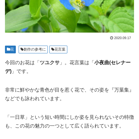
2020.09.17
花
創作の参考に
花言葉
今回のお花は「
ツユクサ
」。花言葉は「
小夜曲(セレナー
デ)
」です。
非常に鮮やかな青色が目を惹く花で、その姿を『万葉集』
などでも詠われています。
「一日草」という短い時間にしか姿を見られないその特徴
も、この花の魅力の一つとして広く語られています。