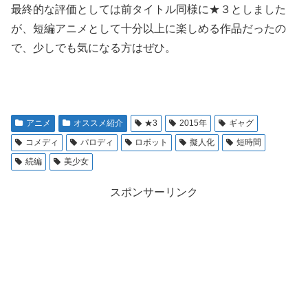
最終的な評価としては前タイトル同様に★３としました
が、短編アニメとして十分以上に楽しめる作品だったの
で、少しでも気になる方はぜひ。
アニメ
オススメ紹介
★3
2015年
ギャグ
コメディ
パロディ
ロボット
擬人化
短時間
続編
美少女
スポンサーリンク