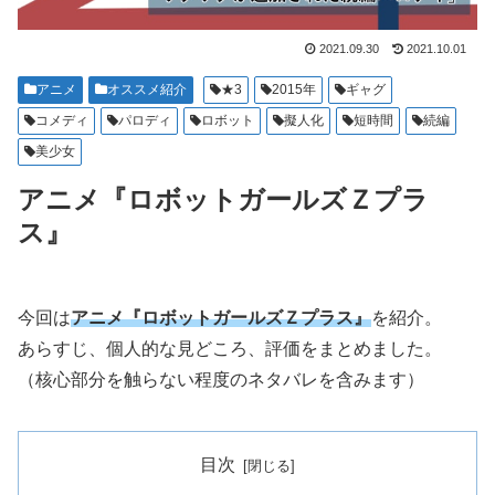
2021.09.30
2021.10.01
アニメ
オススメ紹介
★3
2015年
ギャグ
コメディ
パロディ
ロボット
擬人化
短時間
続編
美少女
アニメ『ロボットガールズＺプラ
ス』
今回は
アニメ『ロボットガールズＺプラス』
を紹介。
あらすじ、個人的な見どころ、評価をまとめました。
（核心部分を触らない程度のネタバレを含みます）
目次