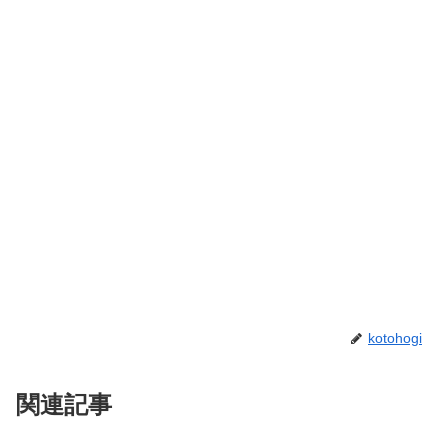
kotohogi
関連記事