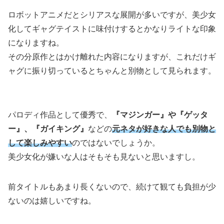
ロボットアニメだとシリアスな展開が多いですが、美少女
化してギャグテイストに味付けするとかなりライトな印象
になりますね。
その分原作とはかけ離れた内容になりますが、これだけギ
ャグに振り切っているとちゃんと別物として見られます。
パロディ作品として優秀で、
『マジンガー』や『ゲッタ
ー』、『ガイキング』
などの
元ネタが好きな人でも別物と
して楽しみやすい
のではないでしょうか。
美少女化が嫌いな人はそもそも見ないと思いますし。
前タイトルもあまり長くないので、続けて観ても負担が少
ないのは嬉しいですね。