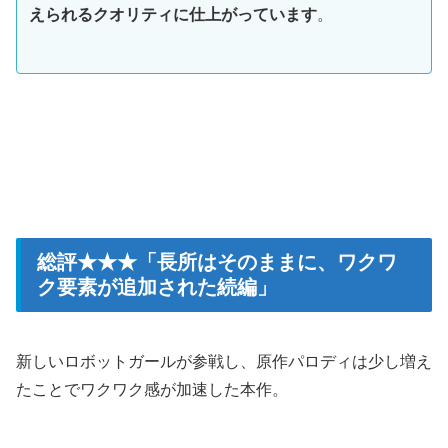
えられるクオリティに仕上がっています
。
総評★★★「長所はそのままに、ワクワ
ク要素が追加された続編」
新しいロボットガールが参戦し、原作パロディは少し増え
たことでワクワク感が加速した本作。