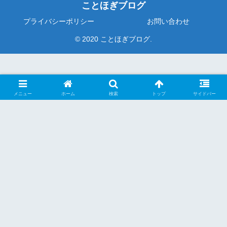
ことほぎブログ
プライバシーポリシー
お問い合わせ
© 2020 ことほぎブログ.
メニュー
ホーム
検索
トップ
サイドバー