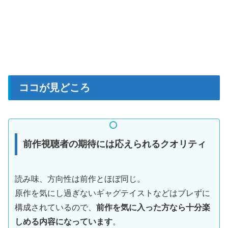
ココが見どころ
前作視聴者の期待には応えられるクオリティ
読み味、方向性は前作とほぼ同じ。
原作を気にし過ぎないギャグテイストなどはブレずに
構成されているので、
前作を気に入った方なら十分楽
しめる内容になっています
。