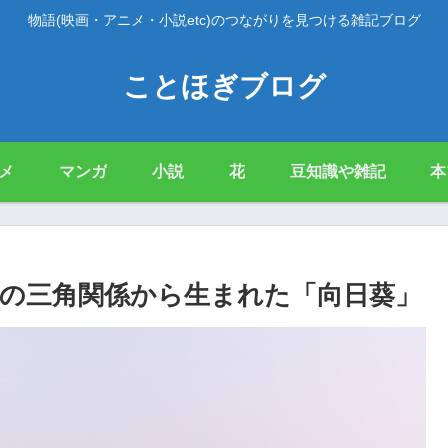
物語(映画・アニメ・小説etc)のつながりを見つける雑記ブログ
ことほぎブログ
メ
マンガ
小説
花
豆知識や雑記
本
の三角関係から生まれた「向日葵」