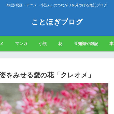
物語(映画・アニメ・小説etc)のつながりを見つける雑記ブログ
ことほぎブログ
メ
マンガ
小説
花
豆知識や雑記
本
姿をみせる愛の花「クレオメ」