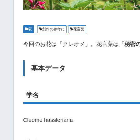
花
創作の参考に
花言葉
今回のお花は「クレオメ」。花言葉は「
秘密
基本データ
学名
Cleome hassleriana