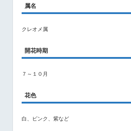
属名
クレオメ属
開花時期
７～１０月
花色
白、ピンク、紫など