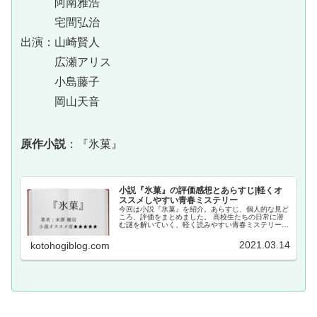
阿南雅浩
宅間弘治
出演：山崎賢人
広瀬アリス
小島藤子
岡山天音
原作小説
：『氷菓』
小説『氷菓』の評価感想とあらすじ|軽くオ
ススメしやすい青春ミステリー
今回は小説『氷菓』を紹介。あらすじ、個人的な見ど
ころ、評価をまとめました。 高校生たちの日常に潜
む謎を解いていく、軽く読みやすい青春ミステリーで
す。 アニメの方も大変評価が高い名作。ぜひ両方手
に取っていただきたい。
2021.03.14
kotohogiblog.com