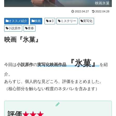
映画氷菓
2022.04.27
2022.04.28
オススメ紹介
映画
★3
ミステリー
実写化
小説原作
青春
映画『氷菓』
『氷菓』
今回は
小説原作
の
実写化映画作品
を紹
介。
あらすじ、個人的な見どころ、評価をまとめました。
（核心部分を触らない程度のネタバレを含みます）
評価
★★★