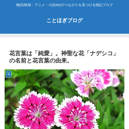
物語(映画・アニメ・小説etc)のつながりを見つける雑記ブログ
ことほぎブログ
花言葉は「純愛」。神聖な花「ナデシコ」
の名前と花言葉の由来。
花