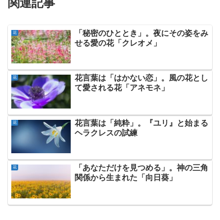
関連記事
「秘密のひととき」。夜にその姿をみ
花
せる愛の花「クレオメ」
花言葉は「はかない恋」。風の花とし
花
て愛される花「アネモネ」
花言葉は「純粋」。『ユリ』と始まる
花
ヘラクレスの試練
「あなただけを見つめる」。神の三角
花
関係から生まれた「向日葵」