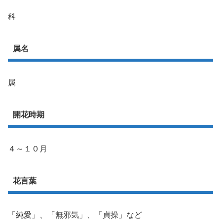
科
属名
属
開花時期
４～１０月
花言葉
「純愛」、「無邪気」、「貞操」など