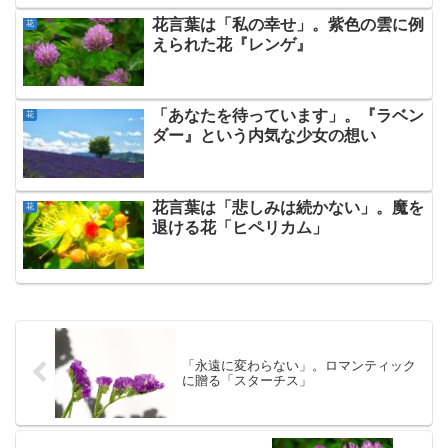
花言葉は「私の幸せ」。紫色の雲に例
花
えられた花『レンゲ』
「あなたを待っています」。『ラベン
花
ダー』という内気な少女の想い
花言葉は「悲しみは続かない」。魔を
花
退ける花「ヒペリカム」
「永遠に変わらない」。ロマンティック
に贈る「スターチス」