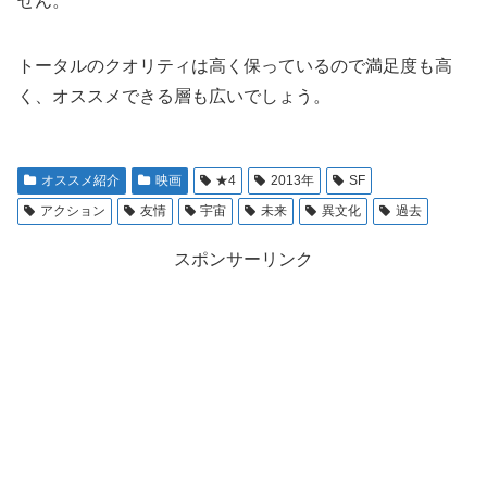
せん。
トータルのクオリティは高く保っているので満足度も高
く、オススメできる層も広いでしょう。
オススメ紹介
映画
★4
2013年
SF
アクション
友情
宇宙
未来
異文化
過去
スポンサーリンク