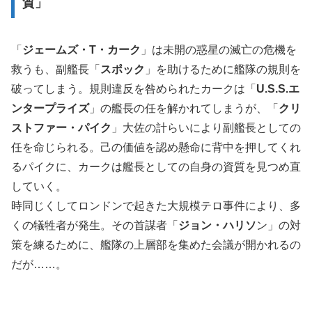
質」
「
ジェームズ・T・カーク
」は未開の惑星の滅亡の危機を
救うも、副艦長「
スポック
」を助けるために艦隊の規則を
破ってしまう。規則違反を咎められたカークは「
U.S.S.エ
ンタープライズ
」の艦長の任を解かれてしまうが、「
クリ
ストファー・パイク
」大佐の計らいにより副艦長としての
任を命じられる。己の価値を認め懸命に背中を押してくれ
るパイクに、カークは艦長としての自身の資質を見つめ直
していく。
時同じくしてロンドンで起きた大規模テロ事件により、多
くの犠牲者が発生。その首謀者「
ジョン・ハリソ
ン」の対
策を練るために、艦隊の上層部を集めた会議が開かれるの
だが……。