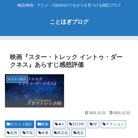
物語(映画・アニメ・小説etc)のつながりを見つける雑記ブログ
ことほぎブログ
映画『スター・トレック イントゥ・ダー
クネス』あらすじ感想評価
オススメ紹介
スタートレックID
2021.12.21
2021.12.22
オススメ紹介
映画
★4
2013年
SF
アクション
友情
宇宙
未来
異文化
過去