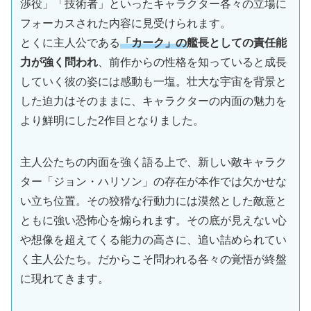
渉役」「技術者」といったキャラクター各々の立場に
フォーカスされた内容に見受けられます。
とくに主人公である
「カーク」の
艦長としての責任能
力が強く問われ
、前作からの性格を知っていると成長
していく彼の姿には感動も一塩。壮大な宇宙を背景と
した迫力はそのままに、キャラクターの内面の魅力を
より鮮明にした2作目となりました。
主人公たちの内面を強く語る上で、新しい敵キャラク
ター「ジョン・ハリソン」の存在が本作では欠かせな
い立ち位置。その狡猾な行動力には漠然とした敵意と
ともに強い恐怖心を煽られます。その底が見えない心
や想像を超えてくる能力の高さに、追い詰められてい
く主人公たち。だからこそ問われる各々の覚悟が終盤
に現れてきます。