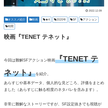
2022.12.09
オススメ紹介
映画
★4
2020年
SF
アクション
時間
映画『TENET テネット』
『TENET テ
今回は難解SFアクション映画
ネット』
を紹介。
あらすじや基本データ、個人的な見どころ、評価をまとめ
ました（あらすじに触る程度のネタバレを含みます）。
非常に難解なストーリーですが、SF設定抜きでも視聴が