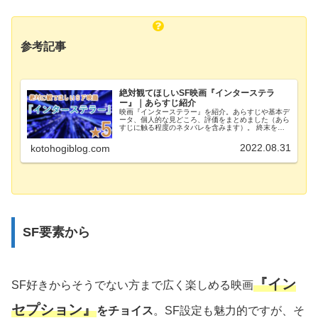
参考記事
絶対観てほしいSF映画『インターステラ
ー』｜あらすじ紹介
映画『インターステラー』を紹介。あらすじや基本デ
ータ、個人的な見どころ、評価をまとめました（あら
すじに触る程度のネタバレを含みます）。 終末を迎
えようとする世界で家族のために、主人公が過酷な選
択を下していく、絶対観てほしいオススメSF映画。
2022.08.31
kotohogiblog.com
SF要素から
『イン
SF好きからそうでない方まで広く楽しめる映画
セプション』
をチョイス
。SF設定も魅力的ですが、そ