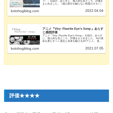
ァ〉』を紹介。あらすじ、個人的な見どころ、評価を
まとめました。（核心部分を触らない程度のネタバレ
を含みます）評価★★★★ キャラクター
★★★★ ストーリー ★★★
2022.04.04
kotohogiblog.com
SF ...
アニメ『Vivy -Fluorite Eye’s Song-』あらす
じ感想評価
アニメ『Vivy -Fluorite Eye’s Song-』を紹介。あらす
じ、個人的な見どころ、評価をまとめました。 AIの使
命を果たすべく過去と未来を駆けるSFアニメ。 美し
いビジュアルも含め全体的に高クオリティなおススメ
作品です。
2021.07.05
kotohogiblog.com
評価★★★★