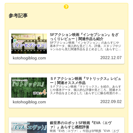
参考記事
SFアクション映画『インセプション』をざ
っくりレビュー｜関連作品も紹介
SFアクション映画『インセプション』のあらすじや
基本データ、個人的な見どころ、評価。スタッフやジ
ャンルから見た関連作品をまとめました（あらすじに
触る程度のネタバレを含みます）。 夢をテーマとし
たSF設定が親しみやすいオススメ映画です。
2022.12.07
kotohogiblog.com
ＳＦアクション映画『マトリックス』レビュ
ー｜関連オススメ作品
ＳＦアクション映画『マトリックス』を紹介。あらす
じや基本データ、個人的な評価や見どころ、関連オス
スメ作品をまとめました（あらすじに触る程度のネタ
バレを含みます）。 世界の救世主として期待された
主人公は、人類と機械の戦いに終止符を打てるのか。
2022.09.02
kotohogiblog.com
銀世界のロボットSF映画『EVA〈エヴ
ァ〉』あらすじ感想評価
映画『EVA〈エヴァ〉』今回はSF映画『EVA〈エヴ