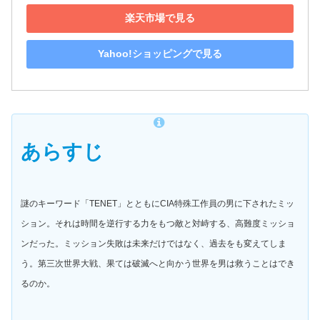
楽天市場で見る
Yahoo!ショッピングで見る
あらすじ
謎のキーワード「TENET」とともにCIA特殊工作員の男に下されたミッ
ション。それは時間を逆行する力をもつ敵と対峙する、高難度ミッショ
ンだった。ミッション失敗は未来だけではなく、過去をも変えてしま
う。第三次世界大戦、果ては破滅へと向かう世界を男は救うことはでき
るのか。