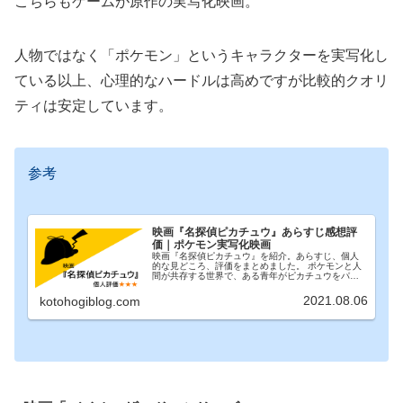
こちらもゲームが原作の実写化映画。
人物ではなく「ポケモン」というキャラクターを実写化し
ている以上、心理的なハードルは高めですが比較的クオリ
ティは安定しています。
参考
映画『名探偵ピカチュウ』あらすじ感想評
価｜ポケモン実写化映画
映画『名探偵ピカチュウ』を紹介。あらすじ、個人
的な見どころ、評価をまとめました。 ポケモンと人
間が共存する世界で、ある青年がピカチュウをパー
トナーに父の死の真相を追う。 ポケモンの実写化映
画のため親子で観るのにオススメの作品。
2021.08.06
kotohogiblog.com