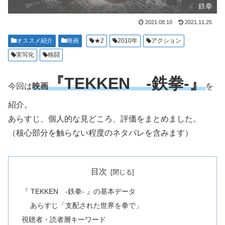
鉄拳
2021.08.10
2021.11.25
オススメ紹介
映画
★2
2010年
アクション
実写化
格闘
『TEKKEN -鉄拳-』
今回は
映画
を
紹介。
あらすじ、個人的な見どころ、評価をまとめました。
（核心部分を触らない程度のネタバレを含みます）
目次
『 TEKKEN -鉄拳- 』の基本データ
あらすじ「支配された世界を拳で」
視聴者・読者層キーワード