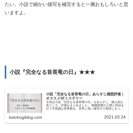
たい。小説で細かい描写を補完すると一層おもしろいと思
いますよ。
小説『完全なる首長竜の日』★★★
小説「完全なる首長竜の日」あらすじ感想評価｜
オススメSFミステリー
今回は小説『完全なる首長竜の日』をあらすじ、個人的な
見どころ、評価をまとめました。 植物状態の人間と対話を
行う不思議な世界観を、非常に高い描写力で表現しきった
SFミステリー作品。 SFやミステリーが好きな人にはオス
スメしやすい作品です。
2021.03.24
kotohogiblog.com