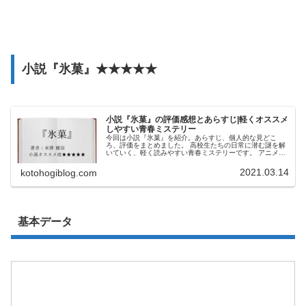
小説『氷菓』★★★★★
小説『氷菓』の評価感想とあらすじ|軽くオススメ
しやすい青春ミステリー
今回は小説『氷菓』を紹介。あらすじ、個人的な見どこ
ろ、評価をまとめました。 高校生たちの日常に潜む謎を解
いていく、軽く読みやすい青春ミステリーです。 アニメの
方も大変評価が高い名作。ぜひ両方手に取っていただきた
い。
2021.03.14
kotohogiblog.com
基本データ