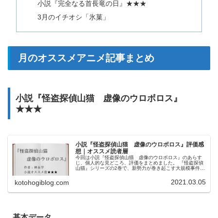
小説『完全なる首長竜の日』★★★
3月のイチオシ「氷菓」
月のオススメアニメ記事まとめ
小説『怪盗探偵山猫 虚像のウロボロス』
★★★
小説『怪盗探偵山猫 虚像のウロボロス』評価感
想｜オススメ読者層
今回は小説『怪盗探偵山猫 虚像のウロボロス』のあらす
じ、個人的な見どころ、評価をまとめました。 『怪盗探偵
山猫』シリーズの2巻で、新勢力が巻き起こす大規模事件が
軽快なテンポで語られます。 ミステリ好きや、ライトな読
者の方にオススメ。
2021.03.05
kotohogiblog.com
基本データ