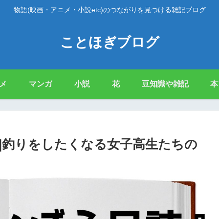
物語(映画・アニメ・小説etc)のつながりを見つける雑記ブログ
ことほぎブログ
メ
マンガ
小説
花
豆知識や雑記
本
|釣りをしたくなる女子高生たちの