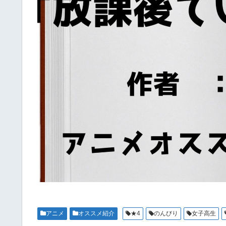
アニメ
オススメ紹介
★4
のんびり
女子高生