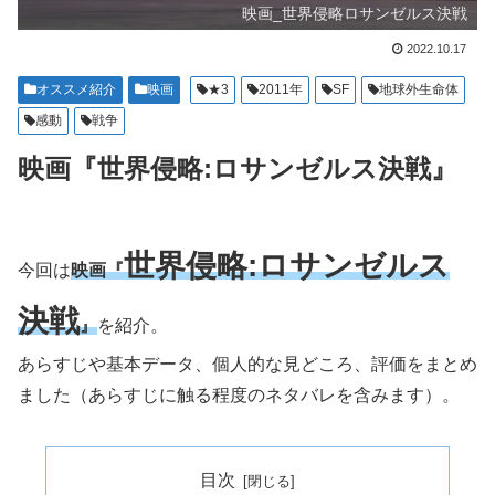
映画_世界侵略ロサンゼルス決戦
2022.10.17
オススメ紹介
映画
★3
2011年
SF
地球外生命体
感動
戦争
映画『世界侵略:ロサンゼルス決戦』
世界侵略:ロサンゼルス
今回は
映画『
決戦
』
を紹介。
あらすじや基本データ、個人的な見どころ、評価をまとめ
ました（あらすじに触る程度のネタバレを含みます）。
目次