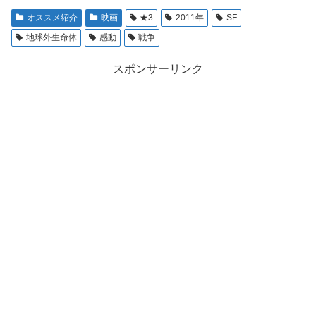
オススメ紹介
映画
★3
2011年
SF
地球外生命体
感動
戦争
スポンサーリンク