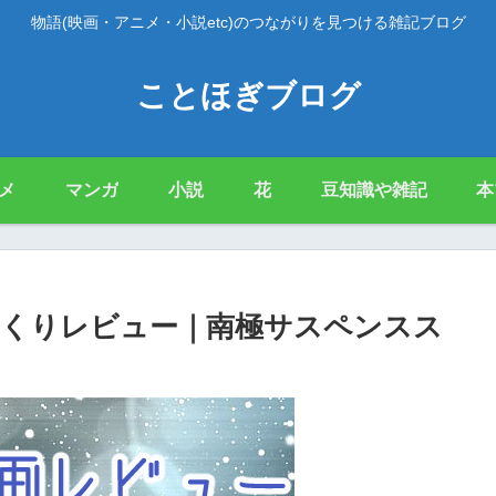
物語(映画・アニメ・小説etc)のつながりを見つける雑記ブログ
ことほぎブログ
メ
マンガ
小説
花
豆知識や雑記
本
くりレビュー｜南極サスペンスス