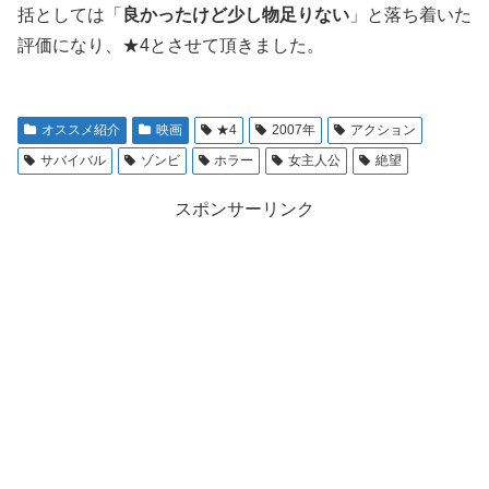
括としては「
良かったけど少し物足りない
」と落ち着いた
評価になり、★4とさせて頂きました。
オススメ紹介
映画
★4
2007年
アクション
サバイバル
ゾンビ
ホラー
女主人公
絶望
スポンサーリンク