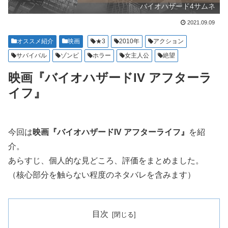
バイオハザード4サムネ
2021.09.09
オススメ紹介
映画
★3
2010年
アクション
サバイバル
ゾンビ
ホラー
女主人公
絶望
映画『バイオハザードIV アフターラ
イフ』
今回は
映画『バイオハザードIV アフターライフ』
を紹
介。
あらすじ、個人的な見どころ、評価をまとめました。
（核心部分を触らない程度のネタバレを含みます）
目次