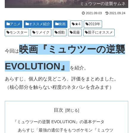
ミュウツーの逆襲サムネ
2021.09.03
2021.09.24
アニメ
オススメ紹介
映画
★4
2019年
モンスター
リメイク
感動
葛藤
親子にオススメ
映画『ミュウツーの逆襲
今回は
EVOLUTION』
を紹介。
あらすじ、個人的な見どころ、評価をまとめました。
（核心部分を触らない程度のネタバレを含みます）
目次
『ミュウツーの逆襲 EVOLUTION』の基本データ
あらすじ「最強の遺伝子をもつポケモン『ミュウツ