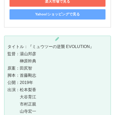
楽天市場で見る
Yahoo!ショッピングで見る
タイトル：『ミュウツーの逆襲 EVOLUTION』
監督：湯山邦彦
榊原幹典
原案：田尻智
脚本：首藤剛志
公開：2019年
出演：松本梨香
大谷育江
市村正親
山寺宏一