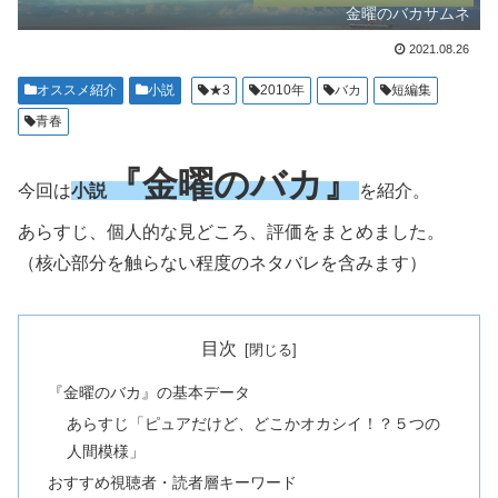
金曜のバカサムネ
2021.08.26
オススメ紹介
小説
★3
2010年
バカ
短編集
青春
『金曜のバカ』
今回は
小説
を紹介。
あらすじ、個人的な見どころ、評価をまとめました。
（核心部分を触らない程度のネタバレを含みます）
目次
『金曜のバカ』の基本データ
あらすじ「ピュアだけど、どこかオカシイ！？５つの
人間模様」
おすすめ視聴者・読者層キーワード