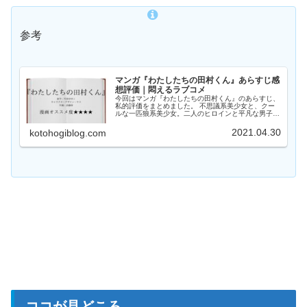
参考
マンガ『わたしたちの田村くん』あらすじ感
想評価｜悶えるラブコメ
今回はマンガ『わたしたちの田村くん』のあらすじ、
私的評価をまとめました。 不思議系美少女と、クー
ルな一匹狼系美少女。二人のヒロインと平凡な男子が
織り成す青春ラブコメディ。 原作小説の悶えるほど
濃いラブコメを描写したオススメマンガです。
2021.04.30
kotohogiblog.com
ココが見どころ