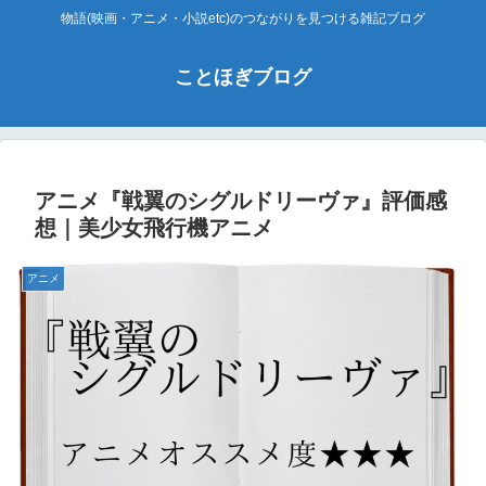
物語(映画・アニメ・小説etc)のつながりを見つける雑記ブログ
ことほぎブログ
アニメ『戦翼のシグルドリーヴァ』評価感
想｜美少女飛行機アニメ
アニメ