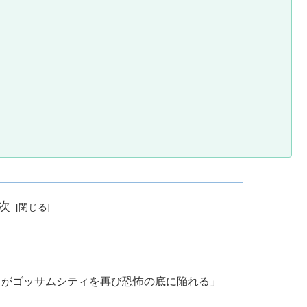
次
』がゴッサムシティを再び恐怖の底に陥れる」