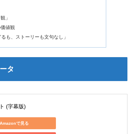
ー観」
の価値観
すぎるも、ストーリーも文句なし」
ータ
 (字幕版)
Amazonで見る