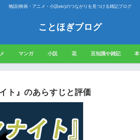
物語(映画・アニメ・小説etc)のつながりを見つける雑記ブログ
ことほぎブログ
メ
マンガ
小説
花
豆知識や雑記
本
イト』のあらすじと評価