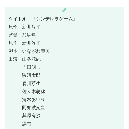
タイトル：『シンデレラゲーム』
原作：新井淳平
監督：加納隼
原作：新井淳平
脚本：いながわ亜美
出演：山谷花純
吉田明加
駿河太郎
春川芽生
佐々木萌詠
清水あいり
阿知波妃皇
其原有沙
凛青