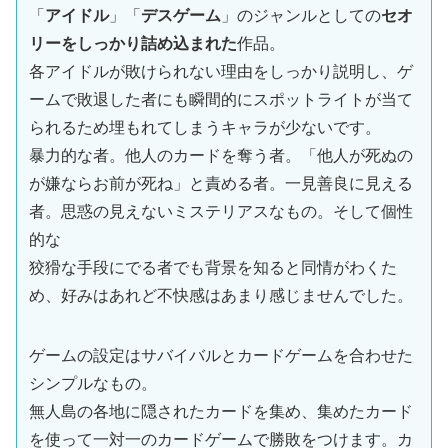
「
アイドル
」「
デスゲーム
」のジャンルとしての
セオ
リーをしっかり詰め込まれた
作品。
各アイドルが敗けられない理由をしっかり説明し、ゲ
ームで敗退した者にも瞬間的にスポットライトが当て
られるため埋もれてしまうキャラが少ないです。
暴力的な者。他人のカードを奪う者。「他人が死ぬの
が嫌ならお前が死ね」と責める者。一見善良に見える
者。思惑の見えないミステリアスなもの。そして個性
的な
狡猾な手段にでる者でも背景を知ると同情がわくた
め、好みはあれど不快感はあまり感じませんでした。
ゲームの設定はサバイバルとカードゲームを合わせた
シンプルなもの。
無人島の各地に隠されたカードを集め、集めたカード
を使って一対一のカードゲームで勝敗をつけます。カ