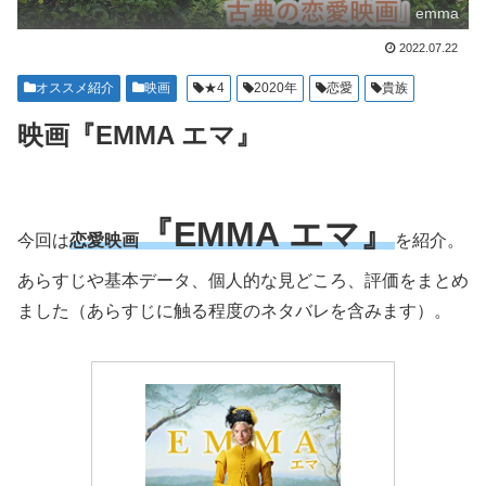
emma
2022.07.22
オススメ紹介
映画
★4
2020年
恋愛
貴族
映画『EMMA エマ』
『EMMA エマ』
今回は
恋愛映画
を紹介。
あらすじや基本データ、個人的な見どころ、評価をまとめ
ました（あらすじに触る程度のネタバレを含みます）。