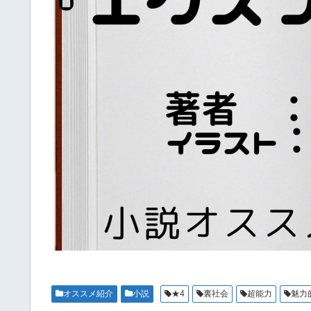
オススメ紹介
小説
★4
裏社会
超能力
魅力