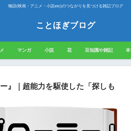
物語(映画・アニメ・小説etc)のつながりを見つける雑記ブログ
ことほぎブログ
メ
マンガ
小説
花
豆知識や雑記
本
ー』｜超能力を駆使した「探しも