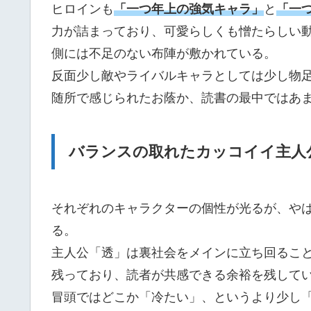
ヒロインも
「一つ年上の強気キャラ」
と
「一
力が詰まっており、可愛らしくも憎たらしい
側には不足のない布陣が敷かれている。
反面少し敵やライバルキャラとしては少し物
随所で感じられたお蔭か、読書の最中ではあ
バランスの取れたカッコイイ主人
それぞれのキャラクターの個性が光るが、や
る。
主人公「透」は裏社会をメインに立ち回るこ
残っており、読者が共感できる余裕を残して
冒頭ではどこか「冷たい」、というより少し