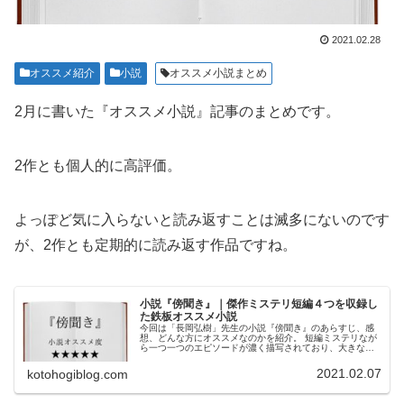
2021.02.28
オススメ紹介
小説
オススメ小説まとめ
2月に書いた『オススメ小説』記事のまとめです。
2作とも個人的に高評価。
よっぽど気に入らないと読み返すことは滅多にないのです
が、2作とも定期的に読み返す作品ですね。
小説『傍聞き』｜傑作ミステリ短編４つを収録し
た鉄板オススメ小説
今回は「長岡弘樹」先生の小説『傍聞き』のあらすじ、感
想、どんな方にオススメなのかを紹介。 短編ミステリなが
ら一つ一つのエピソードが濃く描写されており、大きな満
足感を得られる傑作。 読書慣れしていない方を始めとした
万人受けのオススメ小説です。
2021.02.07
kotohogiblog.com